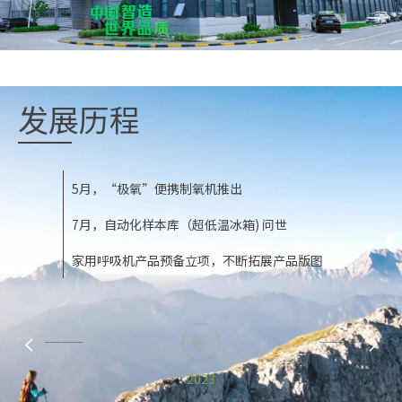
发展历程
5月，“极氧”便携制氧机推出
更多微创外科、生命科学设备产品立项
3月，超声刀进入量产销售
2月，关节头吻合器进入量产销售
2月，单推/双推直线切割吻合器进入量产销售
5月，首款腔镜吻合器进入量产销售
公司成立
7月，自动化样本库（超低温冰箱) 问世
制氧机产品立项，拓展康复产品版图
6月，新一代全球创新设计的便携式超声刀、电动腔镜
5月，电动腔镜吻合器、超声刀立项
4月，PPH/管型吻合器进入量产销售
8月，第二款腔镜吻合器进入量产销售
以微创外科爆款产品腔镜吻合器为切入点进军CDMO产
吻合器、手动腔镜吻合器立项
业
家用呼吸机产品预备立项，不断拓展产品版图
生命科学单月营收突破1.5亿多品类的出货总量跃居全
10月，电动关节头腔镜吻合器进入量产销售
6月，穿刺器/包皮环切吻合器进入量产销售
与10家企业签署合作协议
国第一
8月，生命科学耗材进入小批量试产
12月，全球创新设计电动腔镜吻合器立项
9月，关节头腔镜吻合器立项
销售额突破1,000万元
“蓝藻”空压机获得突破
11—12月，生命科学耗材正式生产销售，确认收入近
千万元合作企业达到186家
合作企业达到134家
合作企业达到60家
全年营收突破8亿
成立并涉足IVD行业工艺量产平台，医疗器械CDMO大
研发团队超过60人
销售额突破6，000万元
2023
智造平台具备雏形