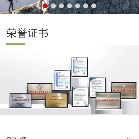
营收1.4亿元，腔镜吻合器CDMO业务线国内市占率第
获得国家高新技术企业认证
营收超过2.5亿元
荣誉证书
快速导航