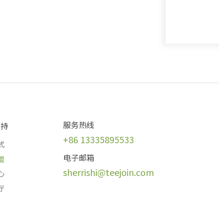
服务热线
支持
+86 13335895533
式
电子邮箱
盟
sherrishi@teej
oin.com
心
厅